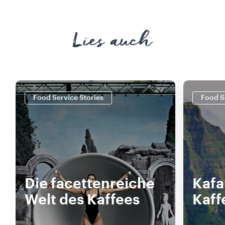
Lies auch
Food Service Stories
Food S
Die facettenreiche
Kafa
Welt des Kaffees
Kaff