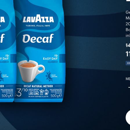
Ge
Mi
20
Bo
in
1
1
zz
M