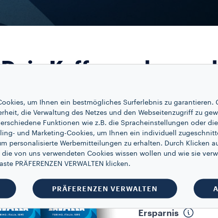
Dein Kaffee, schonend
entkoffeiniert
ookies, um Ihnen ein bestmögliches Surferlebnis zu garantieren. 
erheit, die Verwaltung des Netzes und den Webseitenzugriff zu gew
erschiedene Funktionen wie z.B. die Spracheinstellungen oder die 
KAFFEEBOHNEN
ling- und Marketing-Cookies, um Ihnen ein individuell zugeschnitt
DECAF: My easy
um personalisierte Werbemitteilungen zu erhalten. Durch Klicken au
Größe
500 g
 die von uns verwendeten Cookies wissen wollen und wie sie verw
Menge
12
 Taste PRÄFERENZEN VERWALTEN klicken.
Zwischensumme
PRÄFERENZEN VERWALTEN
A
Ersparnis