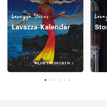
Lavazza Stories
Lava
Lavazza-Kalender
Sto
MEHR ENTDECKEN