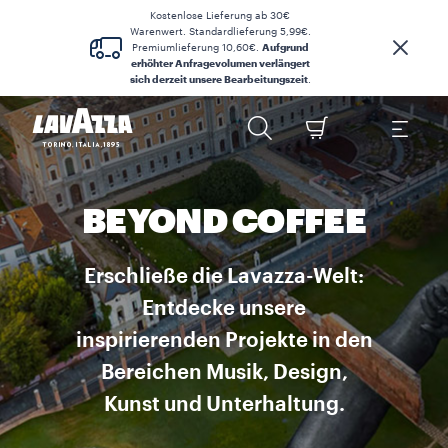
Kostenlose Lieferung ab 30€
Warenwert. Standardlieferung 5,99€.
Premiumlieferung 10,60€.
Aufgrund
erhöhter Anfragevolumen verlängert
sich derzeit unsere Bearbeitungszeit
.
BEYOND COFFEE
Erschließe die Lavazza-Welt:
Entdecke unsere
inspirierenden Projekte in den
Bereichen Musik, Design,
Kunst und Unterhaltung.