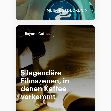
MEHR ENTDECKEN
Beyond Coffee
5 legendäre
Filmszenen, in
denen Kaffee
vorkommt