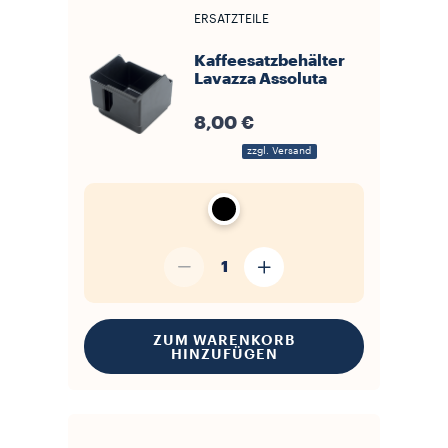
ERSATZTEILE
Kaffeesatzbehälter
Lavazza Assoluta
8,00 €
zzgl. Versand
1
ZUM WARENKORB
HINZUFÜGEN