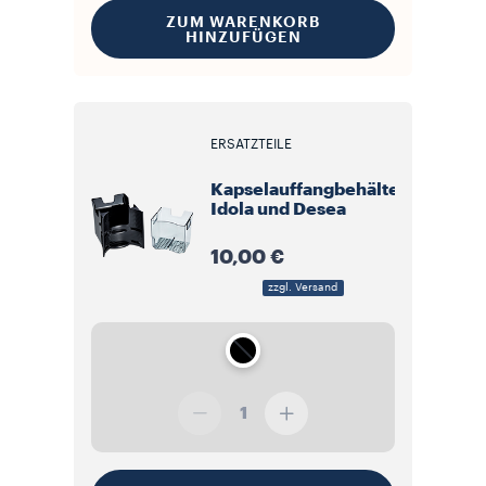
ZUM WARENKORB
HINZUFÜGEN
ERSATZTEILE
Kapselauffangbehälter
Idola und Desea
10,00 €
zzgl. Versand
1