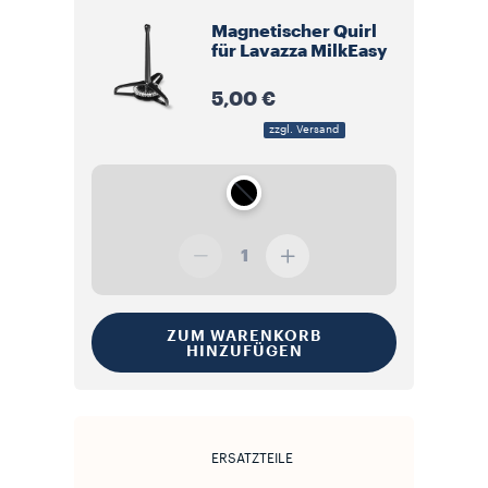
Magnetischer Quirl
für Lavazza MilkEasy
5,00 €
zzgl. Versand
1
ZUM WARENKORB
HINZUFÜGEN
ERSATZTEILE