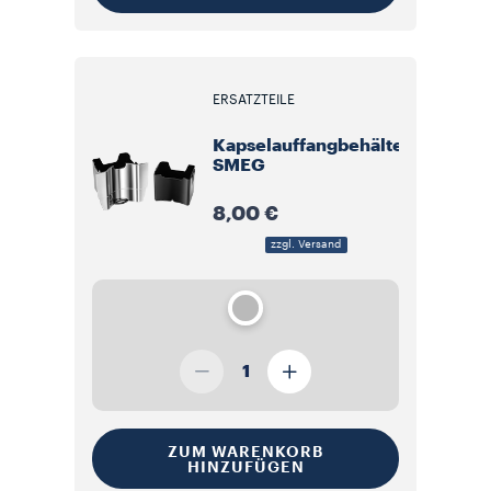
ERSATZTEILE
Kapselauffangbehälter
SMEG
8,00 €
zzgl. Versand
1
ZUM WARENKORB
HINZUFÜGEN