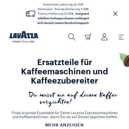
Kostenlose Lieferung ab 30€
Warenwert. Standardlieferung 5,99€.
Premiumlieferung 10,60€.
Aufgrund
erhöhter Anfragevolumen verlängert
sich derzeit unsere Bearbeitungszeit
.
Ersatzteile für
Kaffeemaschinen und
Kaffeezubereiter
Du musst nie auf deinen Kaffee
verzichten!
Finde originale Ersatzteile für Deine Lavazza Espressomaschinen
und Kaffeemaschinen, damit Du nie auf Deinen täglichen Kaffee
verzichten musst. Von Milchbehältern und Abtropfschalen bis hin
MEHR ANZEIGEN
zu Wassertanks, und Behältern für gebrauchte Kapseln – hier