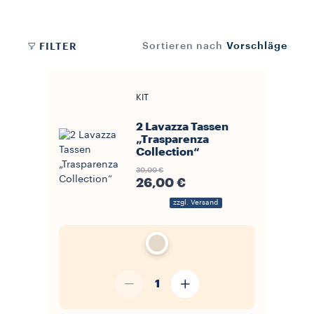
findest Du alles, was Du brauchst, um Deine Maschine in
einwandfreiem Zustand zu halten. Pflege Deine Kaffeemaschine mit
originalen Lavazza Ersatzteilen - und falls etwas ersetzt werden
muss, kannst Du das passende Teil schnell und einfach bestellen.
Vorschläge
FILTER
Sortieren nach
KIT
2 Lavazza Tassen
„Trasparenza
Collection“
30,00 €
26,00 €
zzgl. Versand
1