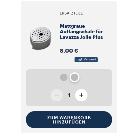
ERSATZTEILE
Mattgraue
Auffangschale für
Lavazza Jolie Plus
8,00 €
zzgl. Versand
1
ZUM WARENKORB
HINZUFÜGEN