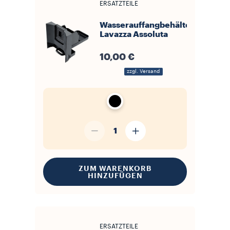
ERSATZTEILE
Wasserauffangbehälter
Lavazza Assoluta
10,00 €
zzgl. Versand
1
ZUM WARENKORB
HINZUFÜGEN
ERSATZTEILE