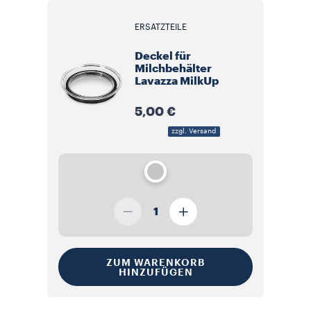
ERSATZTEILE
Deckel für
Milchbehälter
Lavazza MilkUp
5,00 €
zzgl. Versand
1
ZUM WARENKORB
HINZUFÜGEN