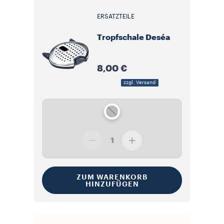
ERSATZTEILE
Tropfschale Deséa
8,00 €
zzgl. Versand
1
ZUM WARENKORB
HINZUFÜGEN