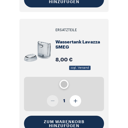
HINZUFÜGEN
ERSATZTEILE
Wassertank Lavazza
SMEG
8,00 €
zzgl. Versand
1
ZUM WARENKORB
HINZUFÜGEN