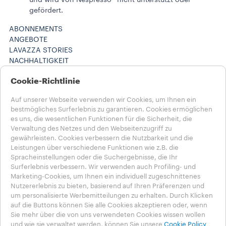
und wird von Nespresso® nicht unterstützt oder
gefördert.
ABONNEMENTS
ANGEBOTE
LAVAZZA STORIES
NACHHALTIGKEIT
LAVAZZA WORLD
Cookie-Richtlinie
Maschinenregistrierung
HILFE UND KONTAKT
Auf unserer Webseite verwenden wir Cookies, um Ihnen ein
FAQs
bestmögliches Surferlebnis zu garantieren. Cookies ermöglichen
Kontakt
es uns, die wesentlichen Funktionen für die Sicherheit, die
Karriere
Verwaltung des Netzes und den Webseitenzugriff zu
Datenschutz & AGB​
gewährleisten. Cookies verbessern die Nutzbarkeit und die
Nutzungsbedingungen
Leistungen über verschiedene Funktionen wie z.B. die
Geschäftsbedingungen
Spracheinstellungen oder die Suchergebnisse, die Ihr
Surferlebnis verbessern. Wir verwenden auch Profiling- und
Abonnement kündigen / Vertrag widerrufen
Marketing-Cookies, um Ihnen ein individuell zugeschnittenes
Nutzererlebnis zu bieten, basierend auf Ihren Präferenzen und
Wähle dein Land aus​
um personalisierte Werbemitteilungen zu erhalten. Durch Klicken
DEUTSCHLAND​
auf die Buttons können Sie alle Cookies akzeptieren oder, wenn
DEUTSCHLAND​
Sie mehr über die von uns verwendeten Cookies wissen wollen
ANDERE LÄNDER
und wie sie verwaltet werden, können Sie unsere
Cookie Policy