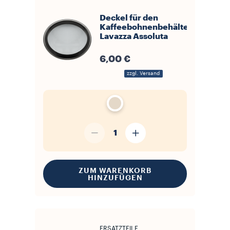
Deckel für den
Kaffeebohnenbehälter
Lavazza Assoluta
6,00 €
zzgl. Versand
1
ZUM WARENKORB
HINZUFÜGEN
ERSATZTEILE