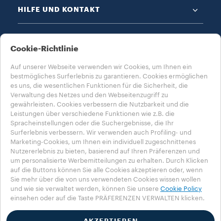
HILFE UND KONTAKT
DATENSCHUTZ & AGB​
Cookie-Richtlinie
Auf unserer Webseite verwenden wir Cookies, um Ihnen ein
bestmögliches Surferlebnis zu garantieren. Cookies ermöglichen
es uns, die wesentlichen Funktionen für die Sicherheit, die
Verwaltung des Netzes und den Webseitenzugriff zu
gewährleisten. Cookies verbessern die Nutzbarkeit und die
WÄHLE DEIN LAND AUS​
Leistungen über verschiedene Funktionen wie z.B. die
DEUTSCHLAND​
Spracheinstellungen oder die Suchergebnisse, die Ihr
Surferlebnis verbessern. Wir verwenden auch Profiling- und
Marketing-Cookies, um Ihnen ein individuell zugeschnittenes
Nutzererlebnis zu bieten, basierend auf Ihren Präferenzen und
um personalisierte Werbemitteilungen zu erhalten. Durch Klicken
auf die Buttons können Sie alle Cookies akzeptieren oder, wenn
Datenschutzerklärung
Impressum
Cookie-Richtlinie​
Sie mehr über die von uns verwendeten Cookies wissen wollen
Cookie-Einstellungen​
Whistleblowing
und wie sie verwaltet werden, können Sie unsere
Cookie Policy
Erklärung zur Barrierefreiheit
einsehen oder auf die Taste PRÄFERENZEN VERWALTEN klicken.
© 2025 Luigi LAVAZZA SPA, alle Rechte vorbehalten