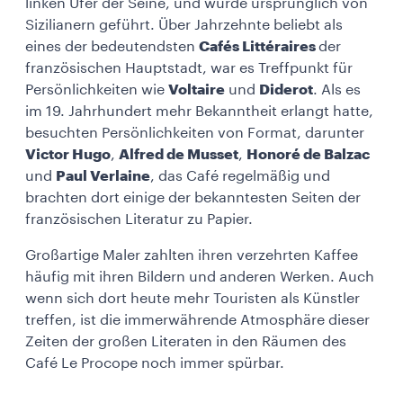
linken Ufer der Seine, und wurde ursprünglich von
Sizilianern geführt. Über Jahrzehnte beliebt als
eines der bedeutendsten
Cafés Littéraires
der
französischen Hauptstadt, war es Treffpunkt für
Persönlichkeiten wie
Voltaire
und
Diderot
. Als es
im 19. Jahrhundert mehr Bekanntheit erlangt hatte,
besuchten Persönlichkeiten von Format, darunter
Victor Hugo
,
Alfred de Musset
,
Honoré de Balzac
und
Paul Verlaine
, das Café regelmäßig und
brachten dort einige der bekanntesten Seiten der
französischen Literatur zu Papier.
Großartige Maler zahlten ihren verzehrten Kaffee
häufig mit ihren Bildern und anderen Werken. Auch
wenn sich dort heute mehr Touristen als Künstler
treffen, ist die immerwährende Atmosphäre dieser
Zeiten der großen Literaten in den Räumen des
Café Le Procope noch immer spürbar.