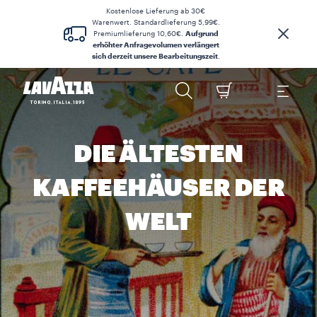
Kostenlose Lieferung ab 30€
Warenwert. Standardlieferung 5,99€.
Premiumlieferung 10,60€.
Aufgrund
erhöhter Anfragevolumen verlängert
sich derzeit unsere Bearbeitungszeit
.
DIE ÄLTESTEN
KAFFEEHÄUSER DER
WELT