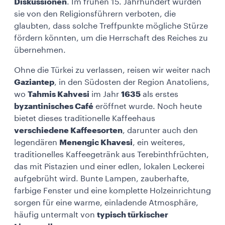
Diskussionen
. Im frühen 15. Jahrhundert wurden
sie von den Religionsführern verboten, die
glaubten, dass solche Treffpunkte mögliche Stürze
fördern könnten, um die Herrschaft des Reiches zu
übernehmen.
Ohne die Türkei zu verlassen, reisen wir weiter nach
Gaziantep
, in den Südosten der Region Anatoliens,
wo
Tahmis Kahvesi
im Jahr
1635
als erstes
byzantinisches Café
eröffnet wurde. Noch heute
bietet dieses traditionelle Kaffeehaus
verschiedene Kaffeesorten
, darunter auch den
legendären
Menengic Khavesi
, ein weiteres,
traditionelles Kaffeegetränk aus Terebinthfrüchten,
das mit Pistazien und einer edlen, lokalen Leckerei
aufgebrüht wird. Bunte Lampen, zauberhafte,
farbige Fenster und eine komplette Holzeinrichtung
sorgen für eine warme, einladende Atmosphäre,
häufig untermalt von
typisch türkischer