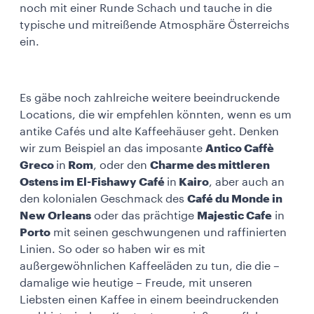
noch mit einer Runde Schach und tauche in die
typische und mitreißende Atmosphäre Österreichs
ein.
Es gäbe noch zahlreiche weitere beeindruckende
Locations, die wir empfehlen könnten, wenn es um
antike Cafés und alte Kaffeehäuser geht. Denken
wir zum Beispiel an das imposante
Antico Caffè
Greco
in
Rom
, oder den
Charme des mittleren
Ostens im El-Fishawy Café
in
Kairo
, aber auch an
den kolonialen Geschmack des
Café du Monde in
New Orleans
oder das prächtige
Majestic Cafe
in
Porto
mit seinen geschwungenen und raffinierten
Linien. So oder so haben wir es mit
außergewöhnlichen Kaffeeläden zu tun, die die –
damalige wie heutige – Freude, mit unseren
Liebsten einen Kaffee in einem beeindruckenden