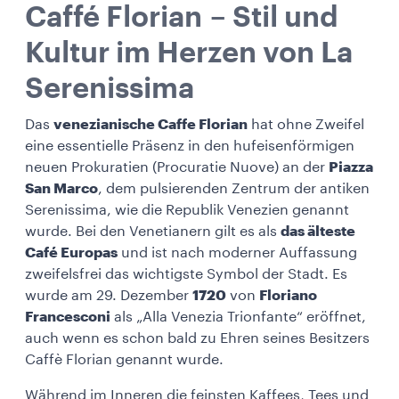
Caffé Florian – Stil und
Kultur im Herzen von La
Serenissima
Das
venezianische Caffe Florian
hat ohne Zweifel
eine essentielle Präsenz in den hufeisenförmigen
neuen Prokuratien (Procuratie Nuove) an der
Piazza
San Marco
, dem pulsierenden Zentrum der antiken
Serenissima, wie die Republik Venezien genannt
wurde. Bei den Venetianern gilt es als
das älteste
Café Europas
und ist nach moderner Auffassung
zweifelsfrei das wichtigste Symbol der Stadt. Es
wurde am 29. Dezember
1720
von
Floriano
Francesconi
als „Alla Venezia Trionfante“ eröffnet,
auch wenn es schon bald zu Ehren seines Besitzers
Caffè Florian genannt wurde.
Während im Inneren die feinsten Kaffees, Tees und