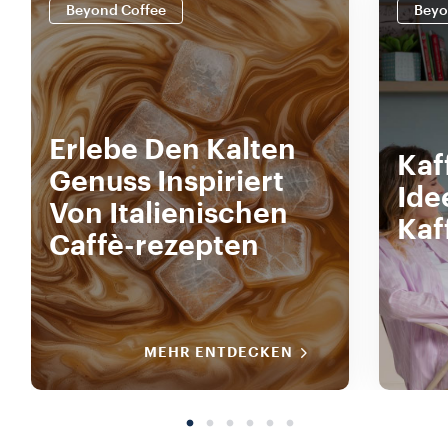
Beyond Coffee
Beyo
Erlebe Den Kalten
Kaf
Genuss Inspiriert
Ide
Von Italienischen
Kaf
Caffè-rezepten
MEHR ENTDECKEN