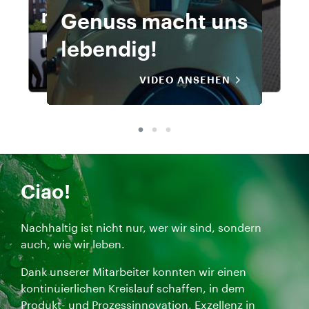
neue
Der Frühstücks-
Der Frühstücks-
Genuss macht uns
neue
Genuss macht uns
Der Frühstücks-
neue
Menschlichkeit
Check 2 mit Rod
Check 2 mit Rod
lebendig!
Menschlichkeit
lebendig!
Check 2 mit Rod
Menschlichkeit
Das Video zeigt ein
Der Re
VIDEO ANSEHEN
VIDEO ANSEHEN
Der Reise
Die Flure 
Das Video
Die Flure 
Der Reise
Das Video
VIDEO ANSEHEN
VIDEO ANSEHEN
VIDEO ANSEHEN
VIDEO ANSEHEN
VIDEO ANSEHEN
VIDEO ANSEHEN
Ciao!
Nachhaltig ist nicht nur, wer wir sind, sondern
auch, wie wir leben.
Dank unserer Mitarbeiter konnten wir einen
kontinuierlichen Kreislauf schaffen, in dem
Produkt- und Prozessinnovation, Exzellenz in