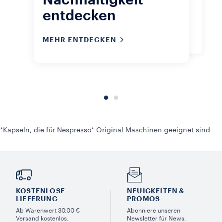
Nachhaltigkeit
Tages trinkst. Schau dir unsere
entdecken
Nachhaltigkeitszertifizierungen an.
MEHR ENTDECKEN
*Kapseln, die für Nespresso* Original Maschinen geeignet sind
KOSTENLOSE
NEUIGKEITEN &
LIEFERUNG
PROMOS​
Ab Warenwert 30,00 €
Abonniere unseren
Versand kostenlos.
Newsletter für News,