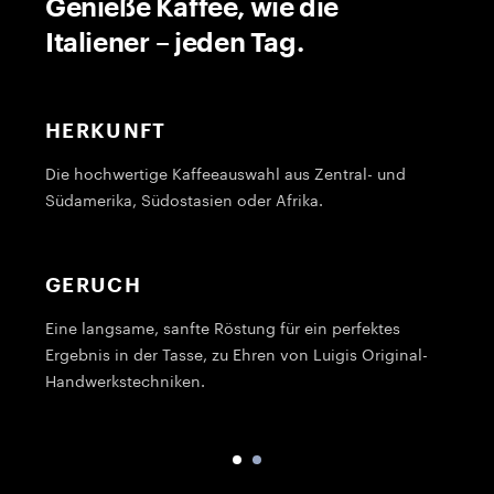
Genieße Kaffee, wie die
Italiener – jeden Tag.
HERKUNFT
Die hochwertige Kaffeeauswahl aus Zentral- und
G
Südamerika, Südostasien oder Afrika.
1
GERUCH
Eine langsame, sanfte Röstung für ein perfektes
P
Ergebnis in der Tasse, zu Ehren von Luigis Original-
B
Handwerkstechniken.