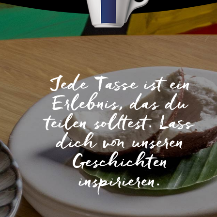
Jede Tasse ist ein
Erlebnis, das du
teilen solltest. Lass
dich von unseren
Geschichten
inspirieren.