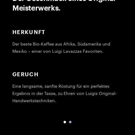
Meisterwerks.
HERKUNFT
Der beste Bio-Kaffee aus Afrika, Südamerika und
E
Mexiko – einer von Luigi Lavazzas Favoriten.
n
h
GERUCH
Eine langsame, sanfte Röstung für ein perfektes
Ergebnis in der Tasse, zu Ehren von Luigis Original-
G
Handwerkstechniken.
B