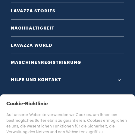
LAVAZZA STORIES
NACHHALTIGKEIT
LAVAZZA WORLD
MASCHINENREGISTRIERUNG
HILFE UND KONTAKT
DATENSCHUTZ & AGB​
Cookie-Richtlinie
Auf unserer Webseite verwenden wir Cookies, um Ihnen ein
bestmögliches Surferlebnis zu garantieren. Cookies ermöglichen
es uns, die wesentlichen Funktionen für die Sicherheit, die
Verwaltung des Netzes und den Webseitenzugriff zu