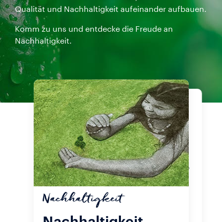
Qualität und Nachhaltigkeit aufeinander aufbauen.
Komm zu uns und entdecke die Freude an
Nachhaltigkeit.
Produkte
Unsere
Zertifizierungen
Schnapp dir eine Tasse Kaffee und
genieße das Lavazza-Erlebnis. Egal,
ob du A Modo Mio Kapseln,
gemahlene oder ganze Qualità
Nachhaltigkeit
Rossa Bohnen bevorzugst, wichtig
ist, dass du nachhaltig lebst, auch
wenn du den ersten Kaffee des