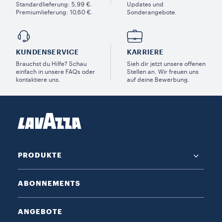
Standardlieferung: 5,99 €.
Updates und
Premiumlieferung: 10,60 €.
Sonderangebote.
KUNDENSERVICE​
KARRIERE
Brauchst du Hilfe? Schau
Sieh dir jetzt unsere offenen
einfach in unsere FAQs oder
Stellen an. Wir freuen uns
kontaktiere uns.
auf deine Bewerbung.
PRODUKTE
ABONNEMENTS
ANGEBOTE