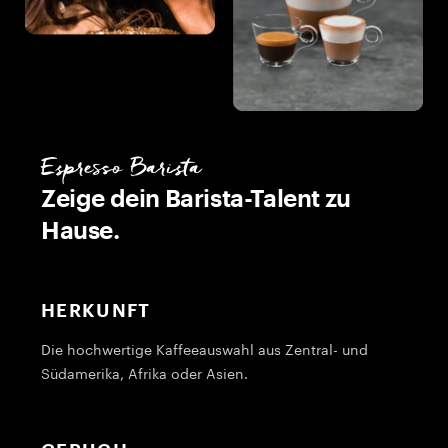
Espresso Barista
Zeige dein Barista-Talent zu
Hause.
HERKUNFT
Die hochwertige Kaffeeauswahl aus Zentral- und
G
Südamerika, Afrika oder Asien.
h
R