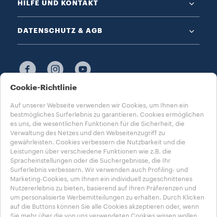
HILFE UND KONTAKT
DATENSCHUTZ & AGB​
Cookie-Richtlinie
WÄHLE DEIN LAND AUS​
Auf unserer Webseite verwenden wir Cookies, um Ihnen ein
DEUTSCHLAND​
bestmögliches Surferlebnis zu garantieren. Cookies ermöglichen
es uns, die wesentlichen Funktionen für die Sicherheit, die
Verwaltung des Netzes und den Webseitenzugriff zu
gewährleisten. Cookies verbessern die Nutzbarkeit und die
Leistungen über verschiedene Funktionen wie z.B. die
Spracheinstellungen oder die Suchergebnisse, die Ihr
Datenschutzerklärung
Impressum
Cookie-Richtlinie​
Surferlebnis verbessern. Wir verwenden auch Profiling- und
Cookie-Einstellungen​
Whistleblowing
Marketing-Cookies, um Ihnen ein individuell zugeschnittenes
Erklärung zur Barrierefreiheit
Nutzererlebnis zu bieten, basierend auf Ihren Präferenzen und
um personalisierte Werbemitteilungen zu erhalten. Durch Klicken
© 2025 Luigi LAVAZZA SPA, alle Rechte vorbehalten
auf die Buttons können Sie alle Cookies akzeptieren oder, wenn
Sie mehr über die von uns verwendeten Cookies wissen wollen