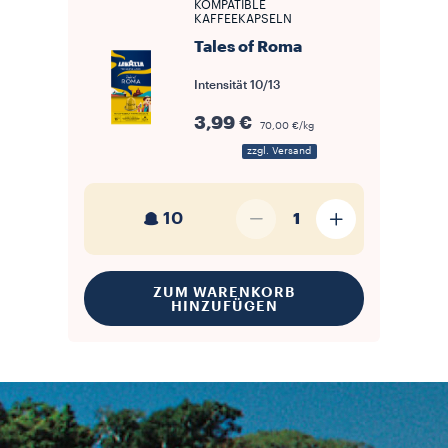
KOMPATIBLE
KAFFEEKAPSELN
Tales of Roma
Intensität
10/13
3,99 €
70,00 €/kg
zzgl. Versand
10
1
ZUM WARENKORB
HINZUFÜGEN